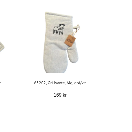
t
63202, Grillvante, Älg, grå/vit
169 kr