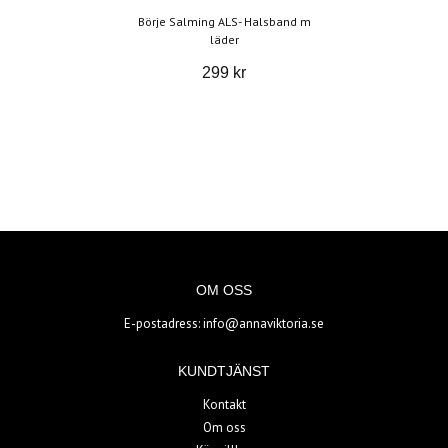
Börje Salming ALS- Halsband m
läder
299 kr
OM OSS
E-postadress:
info@annaviktoria.se
KUNDTJÄNST
Kontakt
Om oss