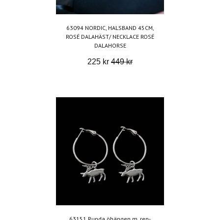
63094 NORDIC, HALSBAND 45CM,
ROSÉ DALAHÄST/ NECKLACE ROSÉ
DALAHORSE
225 kr
449 kr
63151,Runda öhängen m. ren-