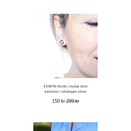
63087B, Nordic crystal stick
earsilver / örhängen silver
150 kr
299 kr