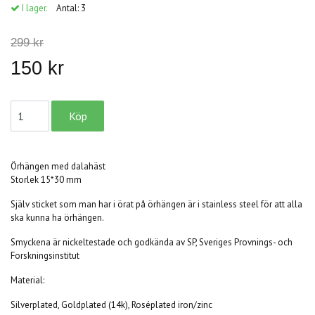
I lager.
Antal:
3
299 kr
150 kr
Örhängen med dalahäst
Storlek 15*30 mm
Själv sticket som man har i örat på örhängen är i stainless steel för att alla
ska kunna ha örhängen.
Smyckena är nickeltestade och godkända av SP, Sveriges Provnings- och
Forskningsinstitut
Material:
Silverplated, Goldplated (14k), Roséplated iron/zinc