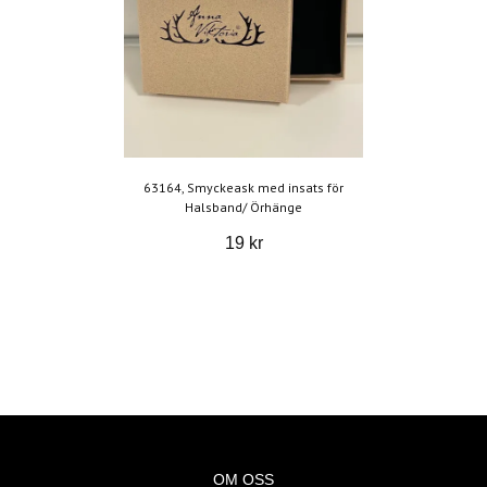
63164, Smyckeask med insats för
Halsband/ Örhänge
19 kr
OM OSS