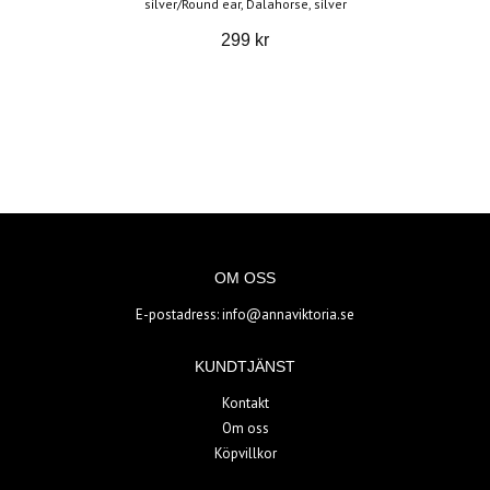
silver/Round ear, Dalahorse, silver
299 kr
OM OSS
E-postadress:
info@annaviktoria.se
KUNDTJÄNST
Kontakt
Om oss
Köpvillkor