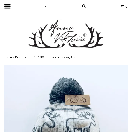
0
Hem
›
Produkter
›
63180, Stickad mössa, Älg