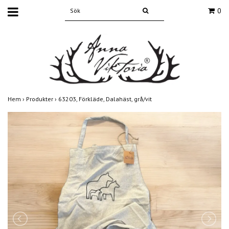
0
Hem
›
Produkter
›
63203, Förkläde, Dalahäst, grå/vit