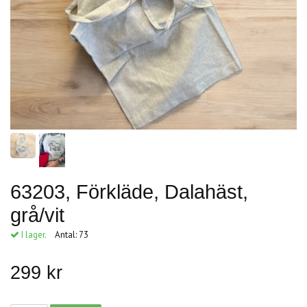
63203, Förkläde, Dalahäst,
grå/vit
I lager.
Antal:
73
299 kr