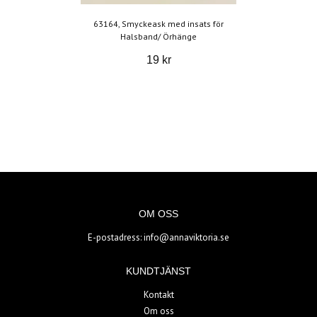
63164, Smyckeask med insats för
Halsband/ Örhänge
19 kr
OM OSS
E-postadress:
info@annaviktoria.se
KUNDTJÄNST
Kontakt
Om oss