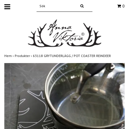
0
Hem
›
Produkter
›
63118 GRYTUNDERLÄGG / POT COASTER REINDEER