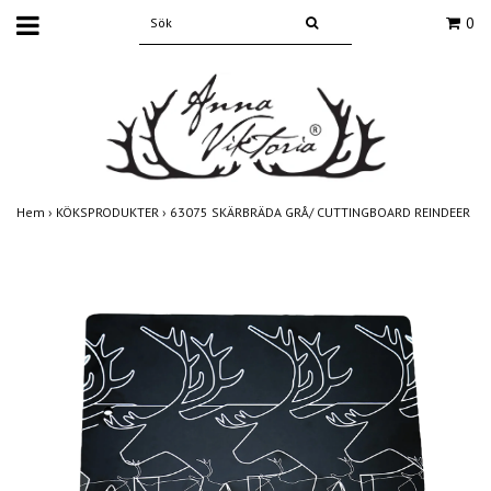
0
Hem
›
KÖKSPRODUKTER
›
63075 SKÄRBRÄDA GRÅ/ CUTTINGBOARD REINDEER